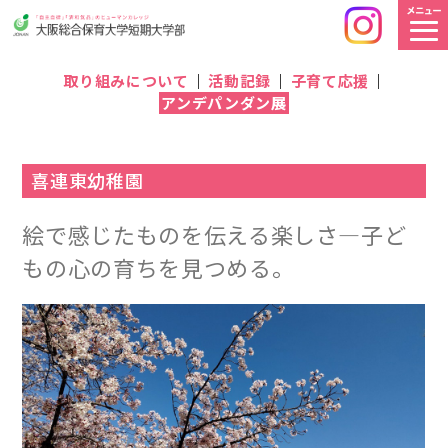
取り組みについて
活動記録
子育て応援
アンデパンダン展
喜連東幼稚園
絵で感じたものを伝える楽しさ―子ど
もの心の育ちを見つめる。