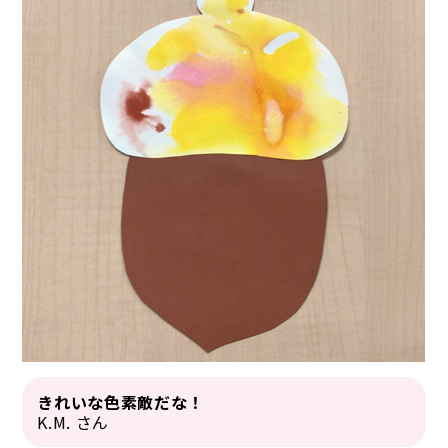
きれいな色素敵だな！
K.M. さん