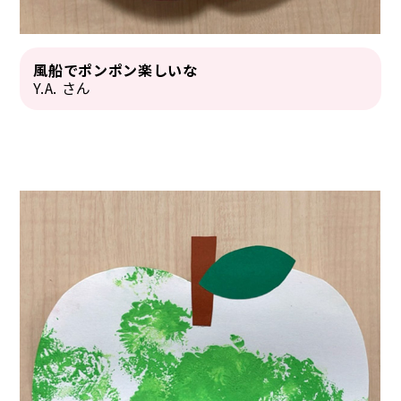
風船でポンポン楽しいな
Y.A. さん