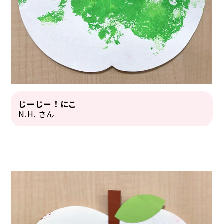
じーじー！にこ
N.H. さん