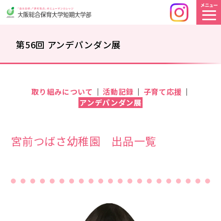
第56回 アンデパンダン展
取り組みについて
活動記録
子育て応援
アンデパンダン展
宮前つばさ幼稚園 出品一覧