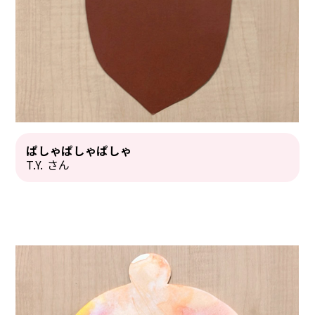
ぱしゃぱしゃぱしゃ
T.Y. さん