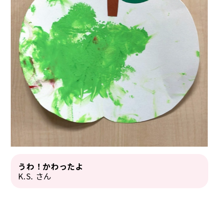
うわ！かわったよ
K.S. さん