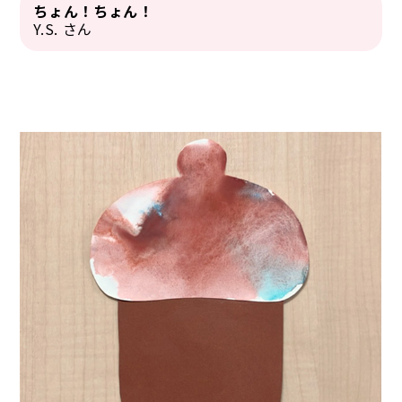
ちょん！ちょん！
Y.S. さん