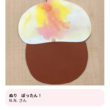
ぬり ぽったん！
N.N. さん