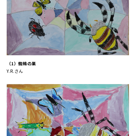
（1）蜘蛛の巣
Y.R.さん