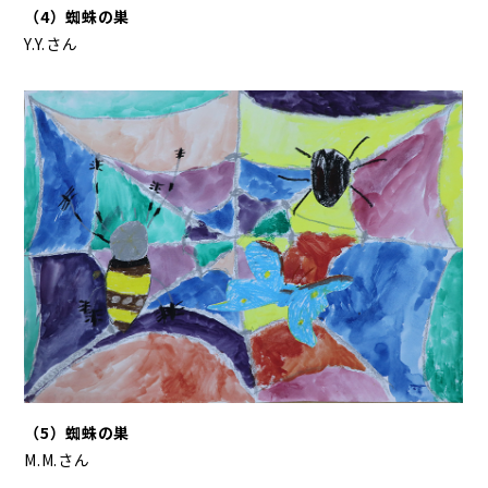
（4）蜘蛛の巣
Y.Y.さん
（5）蜘蛛の巣
M.M.さん