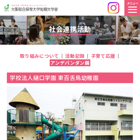
社会連携活動
取り組みについて
活動記録
子育て応援
アンデパンダン展
学校法人樋口学園 東百舌鳥幼稚園