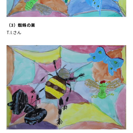
（3）蜘蛛の巣
T.I.さん