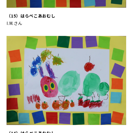
（15）はらぺこあおむし
I.M.さん