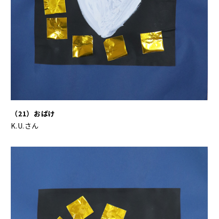
（21）おばけ
K.U.さん