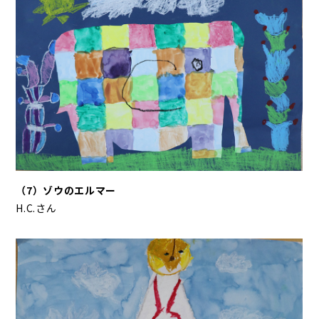
（7）ゾウのエルマー
H.C.さん