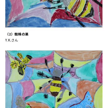
（2）蜘蛛の巣
Y.K.さん