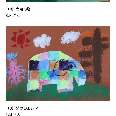
（8）太陽の塔
S.K.さん
（9）ゾウのエルマー
T.M.さん