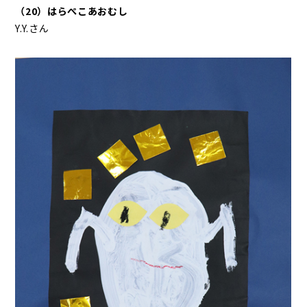
（20）はらぺこあおむし
Y.Y.さん