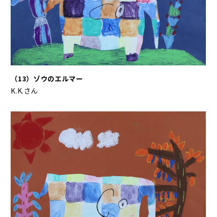
（13）ゾウのエルマー
K.K.さん