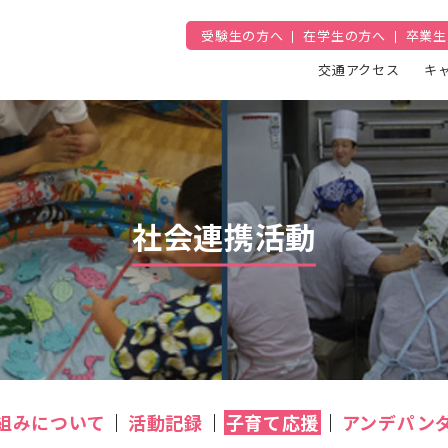
受験生の方へ
在学生の方へ
卒業生
交通アクセス
キ
社会連携活動
組みについて
活動記録
子育て応援
アンデパン